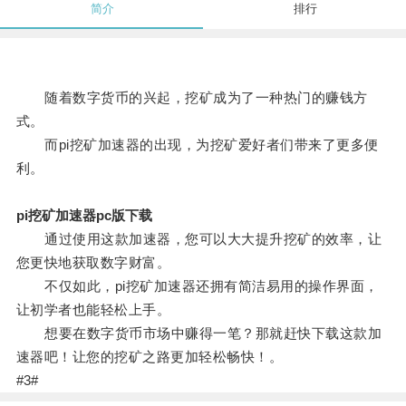
简介
排行
随着数字货币的兴起，挖矿成为了一种热门的赚钱方
式。
而pi挖矿加速器的出现，为挖矿爱好者们带来了更多便
利。
pi挖矿加速器pc版下载
通过使用这款加速器，您可以大大提升挖矿的效率，让
您更快地获取数字财富。
不仅如此，pi挖矿加速器还拥有简洁易用的操作界面，
让初学者也能轻松上手。
想要在数字货币市场中赚得一笔？那就赶快下载这款加
速器吧！让您的挖矿之路更加轻松畅快！。
#3#